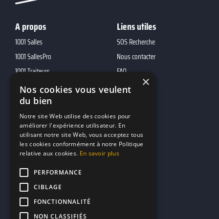
A propos
Liens utiles
1001 Salles
SOS Recherche
1001 SallesPro
Nous contacter
1001 Traiteurs
FAQ
×
1001 DJ
Nos cookies vous veulent
du bien
10h01
MP2
Notre site Web utilise des cookies pour
améliorer l'expérience utilisateur. En
utilisant notre site Web, vous acceptez tous
Contacts
les cookies conformément à notre Politique
relative aux cookies.
En savoir plus
marketing@reserverunbar.fr
11 rue Maurice Grandcoing
PERFORMANCE
94200 Ivry-sur-Seine
CIBLAGE
FONCTIONNALITÉ
NON CLASSIFIÉS