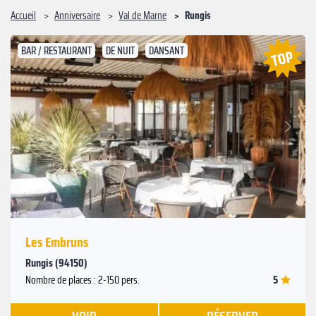
Accueil
Anniversaire
Val de Marne
Rungis
BAR / RESTAURANT
DE NUIT
DANSANT
Suivant
Précédent
Les Embruns
Rungis (94150)
5
Nombre de places : 2-150 pers.