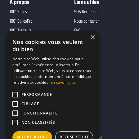
A propos
Liens utiles
1001 Salles
SOS Recherche
1001 SallesPro
Nous contacter
1001 Traiteurs
FAQ
×
1001 DJ
Nos cookies vous veulent
10h01
du bien
MP2
Notre site Web utilise des cookies pour
améliorer l'expérience utilisateur. En
utilisant notre site Web, vous acceptez tous
Contacts
les cookies conformément à notre Politique
relative aux cookies.
En savoir plus
marketing@reserverunbar.fr
11 rue Maurice Grandcoing
PERFORMANCE
94200 Ivry-sur-Seine
CIBLAGE
FONCTIONNALITÉ
NON CLASSIFIÉS
ACCEPTER TOUT
REFUSER TOUT
Mentions légales
CGU
CGV