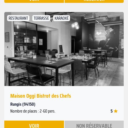
RESTAURANT
TERRASSE
KARAOKÉ
Suivant
Précédent
Maison Oggi Bistrot des Chefs
Rungis (94150)
5
Nombre de places : 2-60 pers.
VOIR
NON RÉSERVABLE