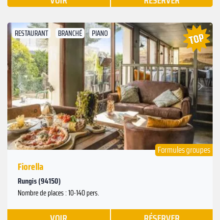
VOIR
RÉSERVER
RESTAURANT
BRANCHÉ
PIANO
Suivant
Précédent
Formules groupes
Fiorella
Rungis (94150)
Nombre de places : 10-140 pers.
VOIR
RÉSERVER