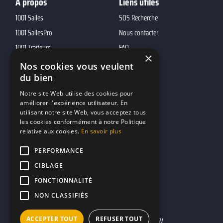
A propos
Liens utiles
1001 Salles
SOS Recherche
1001 SallesPro
Nous contacter
1001 Traiteurs
FAQ
×
1001 DJ
Nos cookies vous veulent
du bien
10h01
MP2
Notre site Web utilise des cookies pour
améliorer l'expérience utilisateur. En
utilisant notre site Web, vous acceptez tous
Contacts
les cookies conformément à notre Politique
relative aux cookies.
En savoir plus
marketing@reserverunbar.fr
11 rue Maurice Grandcoing
PERFORMANCE
94200 Ivry-sur-Seine
CIBLAGE
FONCTIONNALITÉ
NON CLASSIFIÉS
ACCEPTER TOUT
REFUSER TOUT
Mentions légales
CGU
CGV