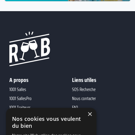
A propos
Liens utiles
1001 Salles
SOS Recherche
1001 SallesPro
Nous contacter
1001 Traiteurs
FAQ
×
1001 DJ
Nos cookies vous veulent
du bien
10h01
MP2