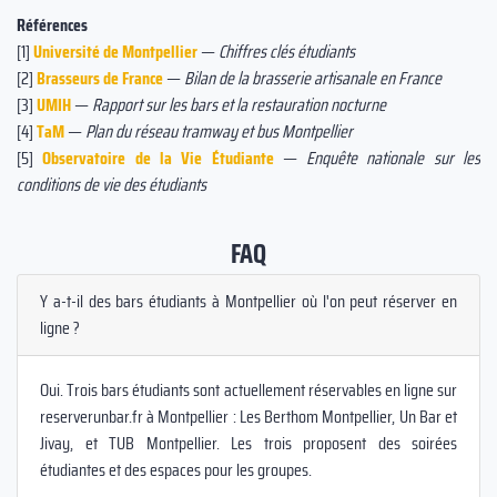
Références
[1]
Université de Montpellier
—
Chiffres clés étudiants
[2]
Brasseurs de France
—
Bilan de la brasserie artisanale en France
[3]
UMIH
—
Rapport sur les bars et la restauration nocturne
[4]
TaM
—
Plan du réseau tramway et bus Montpellier
[5]
Observatoire de la Vie Étudiante
—
Enquête nationale sur les
conditions de vie des étudiants
FAQ
Y a-t-il des bars étudiants à Montpellier où l'on peut réserver en
ligne ?
Oui. Trois bars étudiants sont actuellement réservables en ligne sur
reserverunbar.fr à Montpellier : Les Berthom Montpellier, Un Bar et
Jivay, et TUB Montpellier. Les trois proposent des soirées
étudiantes et des espaces pour les groupes.