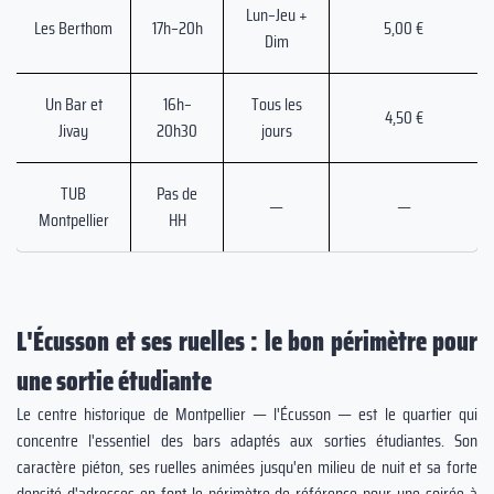
Lun–Jeu +
Les Berthom
17h–20h
5,00 €
Dim
Un Bar et
16h–
Tous les
4,50 €
Jivay
20h30
jours
TUB
Pas de
—
—
Montpellier
HH
L'Écusson et ses ruelles : le bon périmètre pour
une sortie étudiante
Le centre historique de Montpellier — l'Écusson — est le quartier qui
concentre l'essentiel des bars adaptés aux sorties étudiantes. Son
caractère piéton, ses ruelles animées jusqu'en milieu de nuit et sa forte
densité d'adresses en font le périmètre de référence pour une soirée à