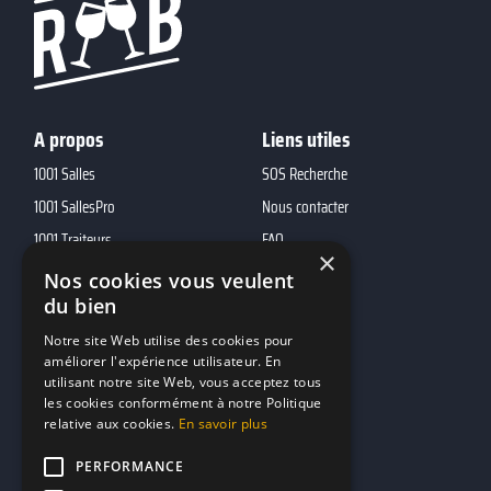
A propos
Liens utiles
1001 Salles
SOS Recherche
1001 SallesPro
Nous contacter
1001 Traiteurs
FAQ
×
1001 DJ
Nos cookies vous veulent
du bien
10h01
MP2
Notre site Web utilise des cookies pour
améliorer l'expérience utilisateur. En
utilisant notre site Web, vous acceptez tous
Contacts
les cookies conformément à notre Politique
relative aux cookies.
En savoir plus
marketing@reserverunbar.fr
11 rue Maurice Grandcoing
PERFORMANCE