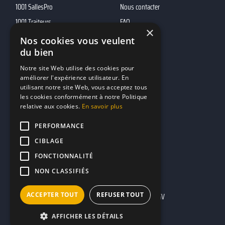
1001 SallesPro
Nous contacter
1001 Traiteurs
FAQ
×
1001 DJ
Nos cookies vous veulent
du bien
10h01
MP2
Notre site Web utilise des cookies pour
améliorer l'expérience utilisateur. En
utilisant notre site Web, vous acceptez tous
Contacts
les cookies conformément à notre Politique
relative aux cookies.
En savoir plus
marketing@reserverunbar.fr
11 rue Maurice Grandcoing
PERFORMANCE
94200 Ivry-sur-Seine
CIBLAGE
FONCTIONNALITÉ
NON CLASSIFIÉS
ACCEPTER TOUT
REFUSER TOUT
Mentions légales
CGU
CGV
AFFICHER LES DÉTAILS