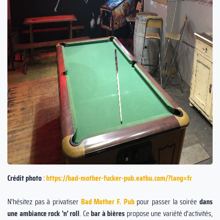
Crédit photo
:
https://bad-mother-fucker-pub.eatbu.com/?lang=fr
N'hésitez pas à privatiser
Bad Mother F. Pub
pour passer la soirée
dans
une ambiance rock 'n' roll
. Ce
bar à bières
propose une variété d'activités,