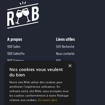
A propos
Liens utiles
1001 Salles
SOS Recherche
1001 SallesPro
Nous contacter
1001 Traiteurs
FAQ
×
1001 DJ
Nos cookies vous veulent
du bien
10h01
MP2
Notre site Web utilise des cookies pour
améliorer l'expérience utilisateur. En
utilisant notre site Web, vous acceptez tous
Contacts
les cookies conformément à notre Politique
relative aux cookies.
En savoir plus
marketing@reserverunbar.fr