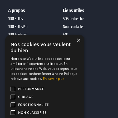
A propos
Liens utiles
1001 Salles
SOS Recherche
1001 SallesPro
Nous contacter
1001 Traiteurs
FAQ
×
1001 DJ
Nos cookies vous veulent
du bien
10h01
MP2
Notre site Web utilise des cookies pour
améliorer l'expérience utilisateur. En
utilisant notre site Web, vous acceptez tous
Contacts
les cookies conformément à notre Politique
relative aux cookies.
En savoir plus
marketing@reserverunbar.fr
11 rue Maurice Grandcoing
PERFORMANCE
94200 Ivry-sur-Seine
CIBLAGE
FONCTIONNALITÉ
NON CLASSIFIÉS