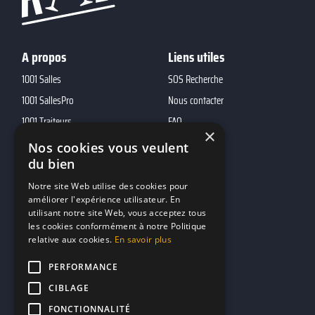
A propos
Liens utiles
1001 Salles
SOS Recherche
1001 SallesPro
Nous contacter
1001 Traiteurs
FAQ
×
1001 DJ
Nos cookies vous veulent
du bien
10h01
MP2
Notre site Web utilise des cookies pour
améliorer l'expérience utilisateur. En
utilisant notre site Web, vous acceptez tous
Contacts
les cookies conformément à notre Politique
relative aux cookies.
En savoir plus
marketing@reserverunbar.fr
11 rue Maurice Grandcoing
PERFORMANCE
94200 Ivry-sur-Seine
CIBLAGE
FONCTIONNALITÉ