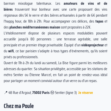
barman mixologue talentueux. Les
amateurs de vins et de
bières
trouveront leur bonheur avec une carte proposant des vins
régionaux dès 5€ le verre et des bières artisanales à partir de 6€ pendant
l'happy hour, de 18h à 21h. Pour accompagner ces délices, des
tapas
et
des
planches méditerranéennes maison
sont proposées à 22€.
L'établissement dispose de plusieurs espaces modulables pouvant
accueillir jusqu'à 80 personnes : une terrasse agréable, une salle
principale et un premier étage privatisable. Équipé d'un
vidéoprojecteur
et
du
wifi
, ce bar parisien s'adapte à tous types d'événements, qu'ils soient
privés ou professionnels.
Ouvert de 11h à 2h du lundi au samedi, La Bise figure parmi les meilleures
adresses du quartier. Sa situation privilégiée, accessible par les stations de
métro Sentier ou Étienne Marcel, en fait un point de rendez-vous idéal
pour partager un moment convivial autour d'un verre ou d'un repas.
📍 48 Rue d'Argout,
75002 Paris
Ⓜ️ Sentier (ligne 3)
Je réserve
Chez ma Poule