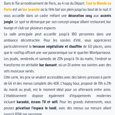
Dans le 15e arrondissement de Paris, au 4 rue du Départ,
Tout le Monde en
Parle
est un
bar branché
où la fête bat son plein jusqu'au bout de la nuit. Il
vous accueille dans un cadre mêlant une
décoration cosy
aux
accents
jungle
. Le spot se démarque par son concept unique alliant restaurant, bar
lounge et club sur plusieurs espaces.
La salle principale peut accueillir jusqu'à 180 personnes dans une
ambiance décontractée. Pour les soirées d'été, vous apprécierez
particulièrement la
terrasse végétalisée et chauffée
de 60 places, ainsi
que le rooftop offrant une vue panoramique sur le quartier Montparnasse.
Les jeudis, vendredis et samedis de 20h jusqu'à 5h du matin, l'endroit se
transforme en véritable
bar dansant
, où un DJ anime vos soirées avec des
sets musicaux variés.
Côté carte, les prix se veulent accessibles avec des bières pression à partir
de 6€ et des menus complets dès 40€. L'happy hour, proposé de 19h à 21h
du mardi au jeudi, est le moment idéal pour un afterwork entre amis.
L'établissement dispose également d'équipements modernes
incluant
karaoké, écrans TV et wifi
. Pour les grands événements, vous
pouvez
privatiser l'espace le lundi
, avec des menus sur mesure allant
jusqu'à 109€ par personne.