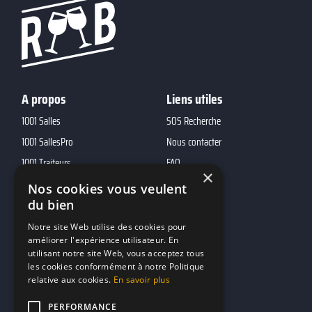
A propos
Liens utiles
1001 Salles
SOS Recherche
1001 SallesPro
Nous contacter
1001 Traiteurs
FAQ
×
1001 DJ
Nos cookies vous veulent
du bien
10h01
MP2
Notre site Web utilise des cookies pour
améliorer l'expérience utilisateur. En
utilisant notre site Web, vous acceptez tous
Contacts
les cookies conformément à notre Politique
relative aux cookies.
En savoir plus
marketing@reserverunbar.fr
11 rue Maurice Grandcoing
PERFORMANCE