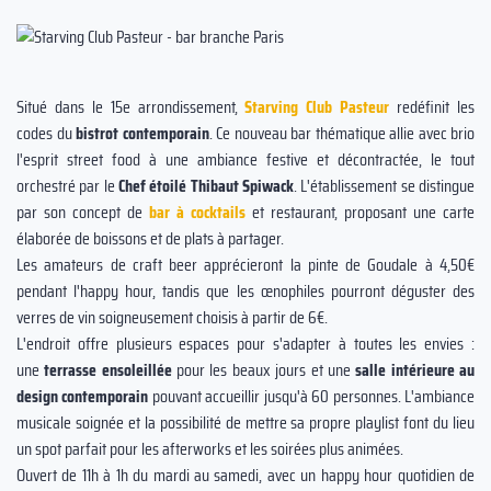
Situé dans le 15e arrondissement,
Starving Club Pasteur
redéfinit les
codes du
bistrot contemporain
. Ce nouveau bar thématique allie avec brio
l'esprit street food à une ambiance festive et décontractée, le tout
orchestré par le
Chef étoilé Thibaut Spiwack
. L'établissement se distingue
par son concept de
bar à cocktails
et restaurant, proposant une carte
élaborée de boissons et de plats à partager.
Les amateurs de craft beer apprécieront la pinte de Goudale à 4,50€
pendant l'happy hour, tandis que les œnophiles pourront déguster des
verres de vin soigneusement choisis à partir de 6€.
L'endroit offre plusieurs espaces pour s'adapter à toutes les envies :
une
terrasse
ensoleillée
pour les beaux jours et une
salle intérieure au
design contemporain
pouvant accueillir jusqu'à 60 personnes. L'ambiance
musicale soignée et la possibilité de mettre sa propre playlist font du lieu
un spot parfait pour les afterworks et les soirées plus animées.
Ouvert de 11h à 1h du mardi au samedi, avec un happy hour quotidien de