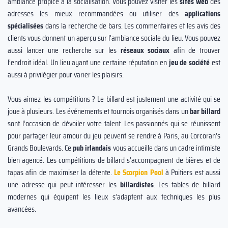
ambiance propice à la socialisation. Vous pouvez visiter les
sites web
des
adresses les mieux recommandées ou utiliser des
applications
spécialisées
dans la recherche de bars. Les commentaires et les avis des
clients vous donnent un aperçu sur l'ambiance sociale du lieu. Vous pouvez
aussi lancer une recherche sur les
réseaux sociaux
afin de trouver
l’endroit idéal. Un lieu ayant une certaine réputation en
jeu de société
est
aussi à privilégier pour varier les plaisirs.
Vous aimez les compétitions ? Le billard est justement une activité qui se
joue à plusieurs. Les événements et tournois organisés dans un
bar billard
sont l’occasion de dévoiler votre talent. Les passionnés qui se réunissent
pour partager leur amour du jeu peuvent se rendre à Paris, au Corcoran's
Grands Boulevards. Ce
pub irlandais
vous accueille dans un cadre intimiste
bien agencé. Les compétitions de billard s'accompagnent de bières et de
tapas afin de maximiser la détente.
Le Scorpion Pool
à Poitiers est aussi
une adresse qui peut intéresser les
billardistes
. Les tables de billard
modernes qui équipent les lieux s’adaptent aux techniques les plus
avancées.