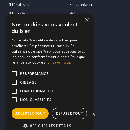
1001 SallesPro
Nous contacter
1001 Traiteurs
FAQ
×
1001 DJ
Nos cookies vous veulent
10h01
du bien
MP2
Notre site Web utilise des cookies pour
améliorer l'expérience utilisateur. En
utilisant notre site Web, vous acceptez tous
Contacts
les cookies conformément à notre Politique
relative aux cookies.
En savoir plus
marketing@reserverunbar.fr
11 rue Maurice Grandcoing
PERFORMANCE
94200 Ivry-sur-Seine
CIBLAGE
FONCTIONNALITÉ
NON CLASSIFIÉS
ACCEPTER TOUT
REFUSER TOUT
Mentions légales
CGU
CGV
AFFICHER LES DÉTAILS