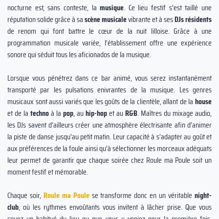
nocturne est, sans conteste, la
musique
. Ce lieu festif s'est taillé une
réputation solide grâce à sa
scène musicale
vibrante et à ses
DJs résidents
de renom qui font battre le cœur de la nuit lilloise. Grâce à une
programmation musicale variée, l’établissement offre une expérience
sonore qui séduit tous les aficionados de la musique.
Lorsque vous pénétrez dans ce bar animé, vous serez instantanément
transporté par les pulsations enivrantes de la musique. Les genres
musicaux sont aussi variés que les goûts de la clientèle, allant de la
house
et de la
techno
à la
pop
, au
hip-hop
et au
R&B
. Maîtres du mixage audio,
les DJs savent d’ailleurs créer une atmosphère électrisante afin d’animer
la piste de danse jusqu'au petit matin. Leur capacité à s’adapter au goût et
aux préférences de la foule ainsi qu’à sélectionner les morceaux adéquats
leur permet de garantir que chaque soirée chez Roule ma Poule soit un
moment festif et mémorable.
Chaque soir,
Roule ma Poule
se transforme donc en un véritable
night-
club
, où les rythmes envoûtants vous invitent à lâcher prise. Que vous
soyez un habitué du lieu ou que vous y veniez pour la première fois,