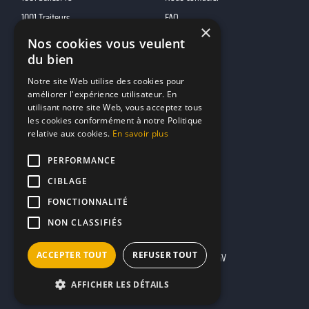
1001 Traiteurs
FAQ
×
1001 DJ
Nos cookies vous veulent
du bien
10h01
MP2
Notre site Web utilise des cookies pour
améliorer l'expérience utilisateur. En
utilisant notre site Web, vous acceptez tous
Contacts
les cookies conformément à notre Politique
relative aux cookies.
En savoir plus
marketing@reserverunbar.fr
11 rue Maurice Grandcoing
PERFORMANCE
94200 Ivry-sur-Seine
CIBLAGE
FONCTIONNALITÉ
NON CLASSIFIÉS
ACCEPTER TOUT
REFUSER TOUT
Mentions légales
CGU
CGV
AFFICHER LES DÉTAILS