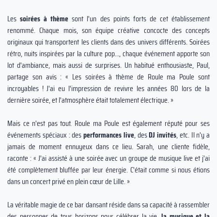
Les
soirées à thème
sont l'un des points forts de cet établissement
renommé. Chaque mois, son équipe créative concocte des concepts
originaux qui transportent les clients dans des univers différents. Soirées
rétro, nuits inspirées par la culture pop…, chaque événement apporte son
lot d'ambiance, mais aussi de surprises. Un habitué enthousiaste, Paul,
partage son avis : « Les soirées à thème de Roule ma Poule sont
incroyables ! J'ai eu l'impression de revivre les années 80 lors de la
dernière soirée, et l'atmosphère était totalement électrique. »
Mais ce n'est pas tout. Roule ma Poule est également réputé pour ses
événements spéciaux : des
performances live
, des
DJ invités
, etc. Il n'y a
jamais de moment ennuyeux dans ce lieu. Sarah, une cliente fidèle,
raconte : « J'ai assisté à une soirée avec un groupe de musique live et j'ai
été complètement bluffée par leur énergie. C'était comme si nous étions
dans un concert privé en plein cœur de Lille. »
La véritable magie de ce bar dansant réside dans sa capacité à rassembler
des personnes de tous horizons pour célébrer la vie,
la musique et la