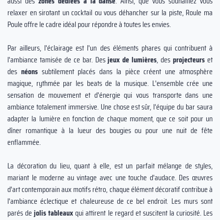
aussi des
zones dédiées à la danse
. Ainsi, que vous souhaitiez vous
relaxer en sirotant un cocktail ou vous déhancher sur la piste, Roule ma
Poule offre le cadre idéal pour répondre à toutes les envies.
Par ailleurs, l'éclairage est l'un des éléments phares qui contribuent à
l'ambiance tamisée de ce bar. Des
jeux de lumières
, des
projecteurs
et
des
néons
subtilement placés dans la pièce créent une atmosphère
magique, rythmée par les beats de la musique. L'ensemble crée une
sensation de mouvement et d'énergie qui vous transporte dans une
ambiance totalement immersive. Une chose est sûr, l’équipe du bar saura
adapter la lumière en fonction de chaque moment, que ce soit pour un
dîner romantique à la lueur des bougies ou pour une nuit de fête
enflammée.
La décoration du lieu, quant à elle, est un parfait mélange de styles,
mariant le moderne au vintage avec une touche d'audace. Des œuvres
d'art contemporain aux motifs rétro, chaque élément décoratif contribue à
l'ambiance éclectique et chaleureuse de ce bel endroit. Les murs sont
parés de
jolis tableaux
qui attirent le regard et suscitent la curiosité. Les