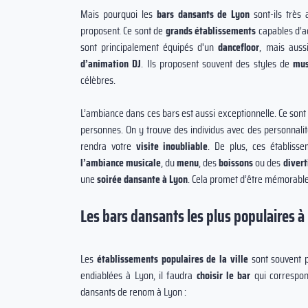
Mais pourquoi les
bars dansants de Lyon
sont-ils très 
proposent. Ce sont de
grands établissements
capables d’ac
sont principalement équipés d'un
dancefloor
, mais auss
d’animation DJ
. Ils proposent souvent des styles de
mus
célèbres.
L’ambiance dans ces bars est aussi exceptionnelle. Ce sont 
personnes. On y trouve des individus avec des personnalit
rendra votre
visite inoubliable
. De plus, ces établis
l’ambiance musicale
, du
menu
, des
boissons
ou des
diver
une
soirée dansante à Lyon
. Cela promet d’être mémorable
Les bars dansants les plus populaires à
Les
établissements populaires de la ville
sont souvent p
endiablées à Lyon, il faudra
choisir le bar
qui correspo
dansants de renom à Lyon :