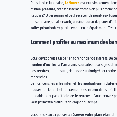
Dans la ville lyonnaise,
La Source
est tout simplement l’endr
et
bien présenté
, cet établissement est bien plus proche de 
jusqu’à
240 personnes
et peut recevoir de
nombreux type
un séminaire, un afterwork, un dîner ou un déjeuner d’affa
salles privatisables
partiellement ou intégralement. C’es
Comment profiter au maximum des bars
Vous devez choisir un bar en fonction de vos intérêts. De ce
nombre d’invités
, à
l'ambiance
souhaitée, aux styles de
des
services
, etc. Ensuite, définissez un
budget
pour votre
recherches.
De nos jours, les
sites internet
, les
applications mobiles
e
trouver facilement et rapidement des informations. D’aille
probablement pas difficile de le retrouver. Vous pouvez 
vous permettra d’ailleurs de gagner du temps.
Vous devez aussi penser à
réserver votre place
étant don