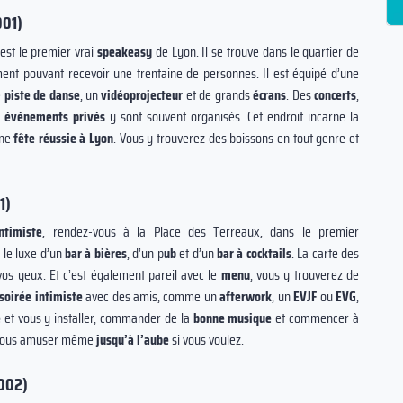
001)
est le premier vrai
speakeasy
de Lyon. Il se trouve dans le quartier de
ement pouvant recevoir une trentaine de personnes. Il est équipé d’une
e
piste de danse
, un
vidéoprojecteur
et de grands
écrans
. Des
concerts
,
s
événements privés
y sont souvent organisés. Cet endroit incarne la
une
fête réussie à Lyon
. Vous y trouverez des boissons en tout genre et
1)
intimiste
, rendez-vous à la Place des Terreaux, dans le premier
e le luxe d’un
bar à bières
, d’un p
ub
et d’un
bar à cocktails
. La carte des
vos yeux. Et c’est également pareil avec le
menu
, vous y trouverez de
soirée intimiste
avec des amis, comme un
afterwork
, un
EVJF
ou
EVG
,
e
et vous y installer, commander de la
bonne musique
et commencer à
 vous amuser même
jusqu’à l’aube
si vous voulez.
9002)