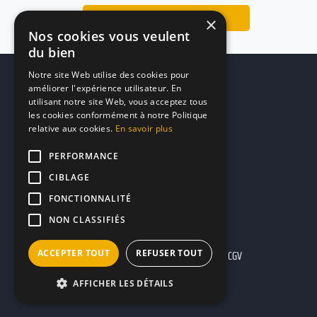
Trouver le lieu idéal
×
Nos cookies vous veulent
du bien
Notre site Web utilise des cookies pour
améliorer l'expérience utilisateur. En
utilisant notre site Web, vous acceptez tous
les cookies conformément à notre Politique
relative aux cookies.
En savoir plus
PERFORMANCE
CIBLAGE
FONCTIONNALITÉ
NON CLASSIFIÉS
ACCEPTER TOUT
REFUSER TOUT
Mentions légales
CGU
CGV
AFFICHER LES DÉTAILS