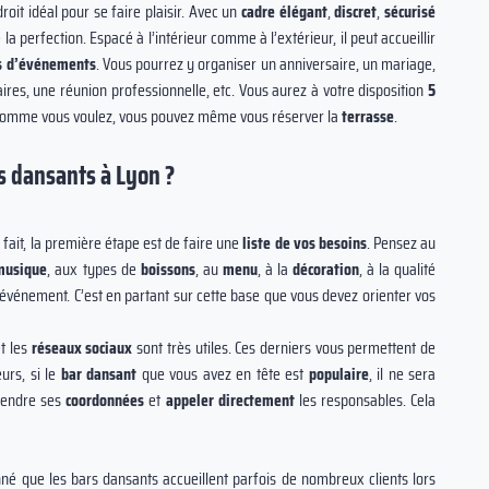
oit idéal pour se faire plaisir. Avec un
cadre élégant
,
discret
,
sécurisé
la perfection. Espacé à l’intérieur comme à l’extérieur, il peut accueillir
s d’événements
. Vous pourrez y organiser un anniversaire, un mariage,
ires, une réunion professionnelle, etc. Vous aurez à votre disposition
5
t comme vous voulez, vous pouvez même vous réserver la
terrasse
.
 dansants à Lyon ?
 fait, la première étape est de faire une
liste de vos besoins
. Pensez au
musique
, aux types de
boissons
, au
menu
, à la
décoration
, à la qualité
 événement. C’est en partant sur cette base que vous devez orienter vos
t les
réseaux sociaux
sont très utiles. Ces derniers vous permettent de
urs, si le
bar dansant
que vous avez en tête est
populaire
, il ne sera
prendre ses
coordonnées
et
appeler directement
les responsables. Cela
né que les bars dansants accueillent parfois de nombreux clients lors