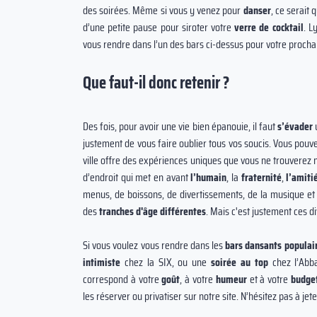
des soirées. Même si vous y venez pour
danser
, ce serai
d’une petite pause pour siroter votre
verre de cocktail
. L
vous rendre dans l’un des bars ci-dessus pour votre proch
Que faut-il donc retenir ?
Des fois, pour avoir une vie bien épanouie, il faut
s’évader
u
justement de vous faire oublier tous vos soucis. Vous pou
ville offre des expériences uniques que vous ne trouverez nu
d’endroit qui met en avant
l’humain
, la
fraternité
,
l’amiti
menus, de boissons, de divertissements, de la musique et
des
tranches d'âge différentes
. Mais c'est justement ces di
Si vous voulez vous rendre dans les
bars dansants populai
intimiste
chez la SIX, ou une
soirée au top
chez l’Abba
correspond à votre
goût
, à votre
humeur
et à votre
budge
les réserver ou privatiser sur notre site. N’hésitez pas à jet