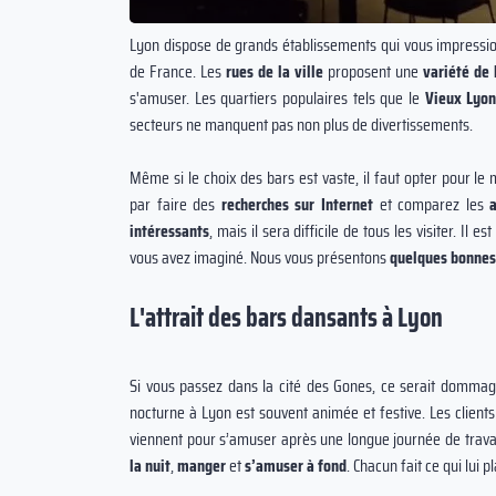
Lyon dispose de grands établissements qui vous impressionn
de France. Les
rues de la ville
proposent une
variété de 
s'amuser. Les quartiers populaires
tels que le
Vieux Lyo
secteurs ne manquent pas non plus de divertissements.
Même si le choix des bars est vaste, il faut opter pour le
bon que quand on
La consommation d’alcool ne réchau
par faire des
recherches sur Internet
et comparez les
overbe chinois
pas : au contraire, elle accentue le
intéressants
, mais il sera difficile de tous les visiter. Il
vous avez imaginé. Nous vous présentons
refroidissement de l'organisme à m
quelques bonnes
terme.
L'attrait des bars dansants à Lyon
Si vous passez dans la cité des Gones, ce serait dommag
nocturne à Lyon est souvent animée et festive. Les clien
viennent pour s’amuser après une longue journée de trava
la nuit
,
manger
et
s’amuser à fond
. Chacun fait ce qui lui pl