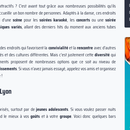
attractifs ? C’est avant tout grâce aux nombreuses possibilités qu’ils
cueillir un bon nombre de personnes. Adaptés à la danse, ces endroits
i d’une
scène
pour les
soirées karaoké
, les
concerts
ou une
soirée
iques variés
, allant des derniers hits du moment aux anciens tubes
des endroits qui favorisent la
convivialité
et la
rencontre
avec d’autres
és et des cultures différentes. Mais c’est justement cette
diversité
qui
sements proposent de nombreuses options que ce soit au niveau de
tissements
. Si vous n’avez jamais essayé, appelez vos amis et organisez
 !
 Lyon
risés, surtout par de
jeunes adolescents
. Si vous voulez passer nuits
nd le mieux à vos
goûts
et à votre
groupe
. Voici donc quelques bars