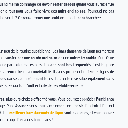
t quand même dommage de devoir
rester debout
quand vous aurez envie
yon a tout pour vous faire vivre des
nuits endiablées
. Pourquoi ne pas
aine sortie ? On vous promet une ambiance totalement branchée.
n peu de la routine quotidienne. Les
bars dansants de Lyon
permettent
vez transformer une
soirée ordinaire
en une
nuit mémorable
. Oui ! Cette
lle part ailleurs. Les bars dansants sont très fréquentés. C’est le genre
é
, la
rencontre
et la
convivialité
. Ils vous proposent différents types de
 des danses complètement folles. La clientèle se situe également dans
versités qui font l'authenticité de ces établissements.
res
, plusieurs choix s’offrent à vous. Vous pourrez apprécier
l’ambiance
ye Pub. Assurez-vous tout simplement de choisir l’endroit idéal qui
t
. Les
meilleurs bars dansants de Lyon
sont magiques, et vous pouvez
er un coup d’œil à nos bons plans !