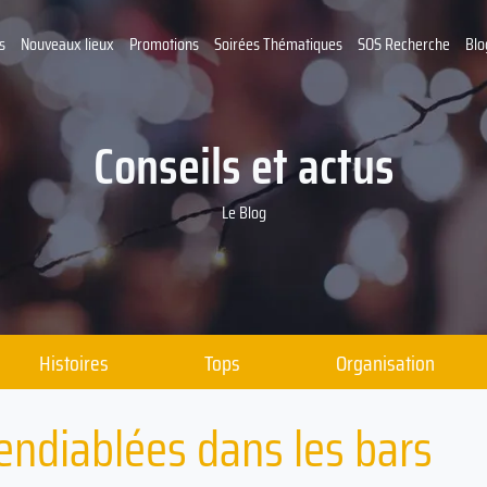
s
Nouveaux lieux
Promotions
Soirées Thématiques
SOS Recherche
Blo
Conseils et actus
Le Blog
Histoires
Tops
Organisation
 endiablées dans les bars