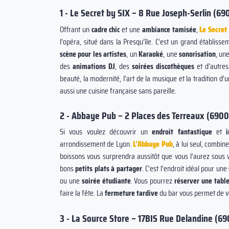
1 - Le Secret by SIX – 8 Rue Joseph-Serlin (69
Offrant un
cadre chic
et une
ambiance tamisée
,
Le Secret
l’opéra, situé dans la Presqu’île. C’est un grand établiss
scène pour les
artistes
, un
Karaoké
, une
sonorisation
, un
des
animations DJ
, des
soirées discothèques
et d’autre
beauté, la modernité, l’art de la musique et la tradition d’
aussi une cuisine française sans pareille.
2 - Abbaye Pub – 2 Places des Terreaux (6900
Si vous voulez découvrir un
endroit fantastique
et
arrondissement de Lyon.
L’Abbaye Pub
, à lui seul, combin
boissons vous surprendra aussitôt que vous l’aurez sous 
bons
petits plats à partager
. C’est l’endroit idéal pour une
ou une
soirée étudiante
. Vous pourrez
réserver une tabl
faire la fête. La
fermeture tardive
du bar vous permet de
3 - La Source Store – 17BIS Rue Delandine (6