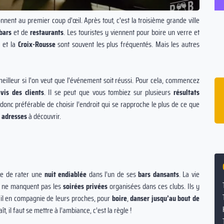
ent au premier coup d'œil. Après tout, c'est la troisième grande ville
bars
et de
restaurants
. Les touristes y viennent pour boire un verre et
n
et la
Croix-Rousse
sont souvent les plus fréquentés. Mais les autres
 meilleur si l'on veut que l'événement soit réussi. Pour cela, commencez
ffe
16% des couples se sont rencontrés dans
avis des clients
. Il se peut que vous tombiez sur plusieurs
résultats
un bar ou une boîte de nuit.
 est donc préférable de choisir l’endroit qui se rapproche le plus de ce que
oyen
 adresses
à découvrir.
e de rater une
nuit endiablée
dans l’un de ses
bars dansants
. La vie
ts ne manquent pas les
soirées privées
organisées dans ces clubs. Ils y
il en compagnie de leurs proches, pour
boire
,
danser jusqu’au bout de
aît, il faut se mettre à l’ambiance, c’est la règle !