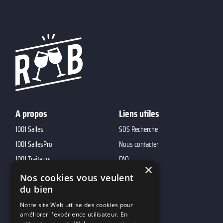
A propos
Liens utiles
1001 Salles
SOS Recherche
1001 SallesPro
Nous contacter
1001 Traiteurs
FAQ
×
1001 DJ
Nos cookies vous veulent
du bien
10h01
MP2
Notre site Web utilise des cookies pour
améliorer l'expérience utilisateur. En