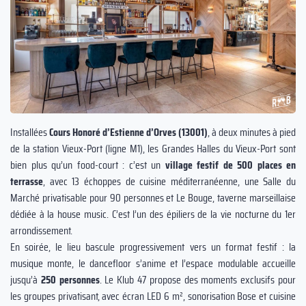
Installées
Cours Honoré d’Estienne d’Orves (13001)
, à deux minutes à pied
de la station Vieux-Port (ligne M1), les Grandes Halles du Vieux-Port sont
bien plus qu’un food-court : c’est un
village festif de 500 places en
terrasse
, avec 13 échoppes de cuisine méditerranéenne, une Salle du
Marché privatisable pour 90 personnes et Le Bouge, taverne marseillaise
dédiée à la house music. C’est l’un des épiliers de la vie nocturne du 1er
arrondissement.
En soirée, le lieu bascule progressivement vers un format festif : la
musique monte, le dancefloor s’anime et l’espace modulable accueille
jusqu’à
250 personnes
. Le Klub 47 propose des moments exclusifs pour
les groupes privatisant, avec écran LED 6 m², sonorisation Bose et cuisine