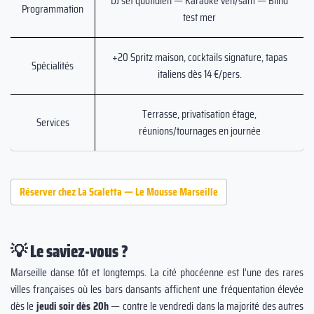
DJ set quotidien — Karaoké ven/sam — Blind
Programmation
test mer
+20 Spritz maison, cocktails signature, tapas
Spécialités
italiens dès 14 €/pers.
Terrasse, privatisation étage,
Services
réunions/tournages en journée
Réserver chez La Scaletta — Le Mousse Marseille
💡 Le saviez-vous ?
Marseille danse tôt et longtemps. La cité phocéenne est l’une des rares
villes françaises où les bars dansants affichent une fréquentation élevée
dès le
jeudi soir dès 20h
— contre le vendredi dans la majorité des autres