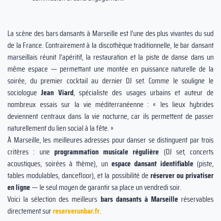
La scène des bars dansants à Marseille est l’une des plus vivantes du sud
de la France. Contrairement à la discothèque traditionnelle, le bar dansant
marseillais réunit l’apéritif, la restauration et la piste de danse dans un
même espace — permettant une montée en puissance naturelle de la
soirée, du premier cocktail au dernier DJ set. Comme le souligne le
sociologue
Jean Viard
, spécialiste des usages urbains et auteur de
nombreux essais sur la vie méditerranéenne : « les lieux hybrides
deviennent centraux dans la vie nocturne, car ils permettent de passer
naturellement du lien social à la fête. »
À Marseille, les meilleures adresses pour danser se distinguent par trois
critères : une
programmation musicale régulière
(DJ set, concerts
acoustiques, soirées à thème), un
espace dansant identifiable
(piste,
tables modulables, dancefloor), et la possibilité de
réserver ou privatiser
en ligne
— le seul moyen de garantir sa place un vendredi soir.
Voici la sélection des meilleurs
bars dansants à Marseille
réservables
directement sur
reserverunbar.fr
.