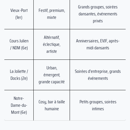
Grands groupes, soirées
Vieux-Port
Festif, premium,
dansantes, événements
(1er)
mixte
privés
Altérnatif,
Cours Julien
Anniversaires, EVJF, après-
éclectique,
/ NDM (6e)
midi dansants
artiste
Urban,
La Joliette /
Soirées d’entreprise, grands
émergent,
Docks (2e)
événements
grande capacité
Notre-
Cosy, bar à taille
Petits groupes, soirées
Dame-du-
humaine
intimes
Mont (6e)