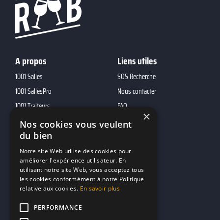
A propos
Liens utiles
1001 Salles
SOS Recherche
1001 SallesPro
Nous contacter
1001 Traiteurs
FAQ
×
1001 DJ
Nos cookies vous veulent
10h01
du bien
MP2
Notre site Web utilise des cookies pour
améliorer l'expérience utilisateur. En
utilisant notre site Web, vous acceptez tous
Contacts
les cookies conformément à notre Politique
relative aux cookies.
En savoir plus
marketing@reserverunbar.fr
11 rue Maurice Grandcoing
PERFORMANCE