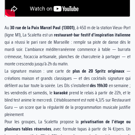
Au
30 rue de la Paix Marcel Paul (13001)
, à 450 m de la station Vieux-Port
(ligne M1), La Scaletta est un
restaurant-bar festif d’inspiration italienne
qui a réussi le pari rare de Marseille : remplir sa piste de danse dès le
mardi soir. L’ambiance méditerranéenne commence à table — burrata
crémeuse, focaccia artisanale, planches de charcuterie à partager — et
monte crescendo jusqu’à 2h du matin.
La signature maison : une carte de
plus de 20 Spritz originaux
—
créations maison et grands classiques — et des cocktails signature qui
défilent au bar toute la soirée. Les DJs s’installent
dès 19h30
en semaine ;
les vendredis et samedis, le
karaoké
prend le relais à partir de 22h, et le
blind test anime le mercredi. L’établissement est noté 4,3/5 sur Restaurant
Guru — un score que la régularité de la programmation musicale justifie
pleinement.
Pour les groupes, La Scaletta propose la
privatisation de l’étage ou
plusieurs tables réservées
, avec formule tapas à partir de 14 €/pers. Un