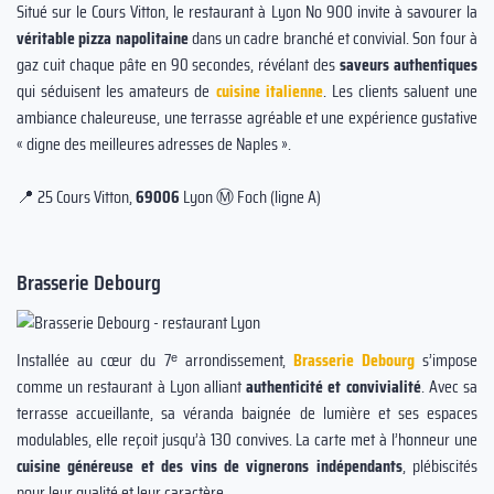
Situé sur le Cours Vitton, le restaurant à Lyon No 900 invite à savourer la
véritable pizza napolitaine
dans un cadre branché et convivial. Son four à
gaz cuit chaque pâte en 90 secondes, révélant des
saveurs authentiques
qui séduisent les amateurs de
cuisine italienne
. Les clients saluent une
ambiance chaleureuse, une terrasse agréable et une expérience gustative
« digne des meilleures adresses de Naples ».
📍 25 Cours Vitton,
69006
Lyon Ⓜ️ Foch (ligne A)
Brasserie Debourg
Installée au cœur du 7ᵉ arrondissement,
Brasserie Debourg
s’impose
comme un restaurant à Lyon alliant
authenticité et convivialité
. Avec sa
terrasse accueillante, sa véranda baignée de lumière et ses espaces
modulables, elle reçoit jusqu’à 130 convives. La carte met à l’honneur une
cuisine généreuse et des vins de vignerons indépendants
, plébiscités
pour leur qualité et leur caractère.