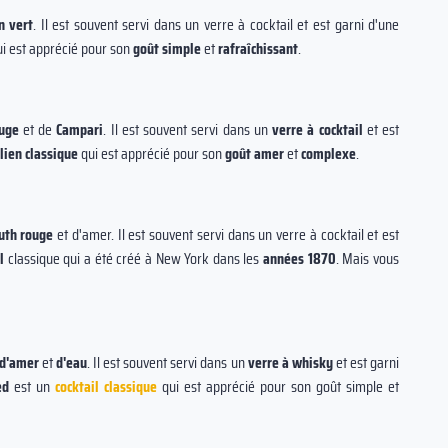
n vert
. Il est souvent servi dans un verre à cocktail et est garni d'une
i est apprécié pour son
goût simple
et
rafraîchissant
.
uge
et de
Campari
. Il est souvent servi dans un
verre à cocktail
et est
alien classique
qui est apprécié pour son
goût amer
et
complexe
.
uth rouge
et d'amer. Il est souvent servi dans un verre à cocktail et est
l
classique qui a été créé à New York dans les
années 1870
. Mais vous
d'amer
et
d'eau
. Il est souvent servi dans un
verre à whisky
et est garni
ed
est un
cocktail classique
qui est apprécié pour son goût simple et