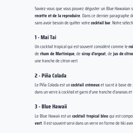
Saviez-vous que vous pouvez déguster un Blue Hawaiian 
recette et de la reproduire
. Dans ce dernier paragraphe de
sans avoir besoin de quitter votre
cocktail bar
. Notre sélec
1 - Mai Tai
Un cocktail tropical qui est souvent considéré comme le
ro
de
rhum de Martinique
, de
sirop d'orgeat
, de
jus de citro
une tranche de citron vert.
2 - Piña Colada
Le Piña Colada est un
cocktail crémeux
et sucré à base de
dans un verre à cocktail et garni d'une tranche d'ananas et 
3 - Blue Hawaii
Le Blue Hawaii est un
cocktail tropical bleu
qui est comp
vert
. Il est souvent servi dans un verre en forme de tiki a