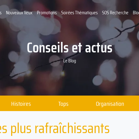
s
Nouveaux lieux
Promotions
Soirées Thématiques
SOS Recherche
Blo
Conseils et actus
Le Blog
Histoires
Tops
Organisation
es plus rafraîchissants