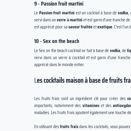
9 - Passion fruit martini
Le
Passion fruit martini
est un cocktail à base de
vodka
,
servi dans un
verre à martini
et est garni d'une tranche d
est apprécié pour sa
saveur fruitée
et
exotique
. C’est l’un
10 - Sex on the beach
Le Sex on the beach cocktail se fait à base de
vodka
, de
li
servi dans un verre à cocktail et est garni d'une tranc
apprécié dans le monde entier.
L
es cocktails maison à base de fruits fra
Les fruits frais sont un ingrédient clé pour créer des
co
importants, notamment des
vitamines
et des
antioxyda
maladies. Les fruits frais ajoutent également une touche d
En utilisant des
fruits frais
dans les cocktails, vous pouvez