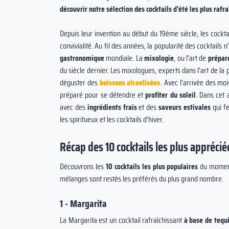
découvrir notre sélection des cocktails d'été les plus rafra
Depuis leur invention au début du 19ème siècle, les cockt
convivialité. Au fil des années, la popularité des cocktails n
gastronomique
mondiale. La
mixologie
, ou l'art de
prépare
bon que quand on
La consommation d’alcool ne réchau
du siècle dernier. Les mixologues, experts dans l'art de la 
overbe chinois
pas : au contraire, elle accentue le
déguster des
boissons alcoolisées
.
Avec l'arrivée des mois
préparé pour se détendre et
refroidissement de l'organisme à m
profiter du soleil
. Dans cet a
avec des
ingrédients frais
et des
saveurs estivales
qui f
terme.
les spiritueux et les cocktails d'hiver.
Récap des 10 cocktails les plus appréci
Découvrons les
10 cocktails les plus populaires
du moment
mélanges sont restés les préférés du plus grand nombre.
1 - Margarita
La Margarita est un cocktail rafraîchissant
à base de tequi