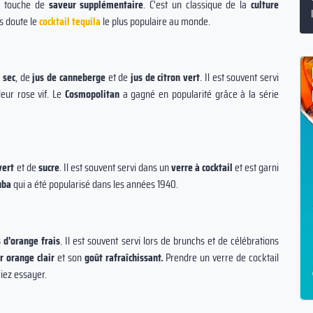
ne touche de
saveur supplémentaire
. C'est un classique de la
culture
ns doute le
cocktail tequila
le plus populaire au monde.
e sec
, de
jus de canneberge
et de
jus de citron vert
. Il est souvent servi
eur rose vif. Le
Cosmopolitan
a gagné en popularité grâce à la série
vert
et de
sucre
. Il est souvent servi dans un
verre à cocktail
et est garni
uba
qui a été popularisé dans les années 1940.
s d'orange frais
. Il est souvent servi lors de brunchs et de célébrations
r orange clair
et son
goût rafraîchissant.
Prendre un verre de cocktail
iez essayer.