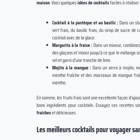
maison
. Voici quelques
idées de cocktails
faciles à réaliser 
Cocktail à la pastèque et au basilic :
Dans un sha
vert frais, du basilic frais, du sirop de sucre d
cocktail avec de la glace.
Margarita à la fraise :
Dans un mixeur, combinez d
des glaçons et mixez jusqu'à ce que le mélange so
sel et garni d'une tranche de lime.
Mojito à la mangue :
Dans un verre à mojito, mé
menthe fraîche et des morceaux de mangue fraîch
menthe.
En somme, les fruits frais sont une excellente façon d'ajou
bons ingrédients pour cocktails. Essayez ces recettes 
fraîches
et délicieuses.
Les meilleurs cocktails pour voyager sa