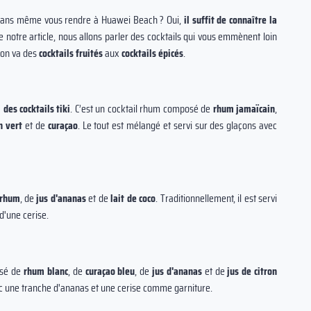
sans même vous rendre à Huawei Beach ? Oui,
il suffit de connaître la
 notre article, nous allons parler des cocktails qui vous emmènent loin
tion va des
cocktails fruités
aux
cocktails épicés
.
i des cocktails tiki
. C’est un cocktail rhum composé de
rhum jamaïcain
,
n vert
et de
curaçao
. Le tout est mélangé et servi sur des glaçons avec
rhum
, de
jus d'ananas
et de
lait de coco
. Traditionnellement, il est servi
d'une cerise.
osé de
rhum blanc
, de
curaçao bleu
, de
jus d'ananas
et de
jus de citron
vec une tranche d'ananas et une cerise comme garniture.