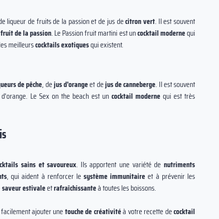
 de liqueur de fruits de la passion et de jus de
citron vert
. Il est souvent
e
fruit de la passion
. Le Passion fruit martini est un
cocktail moderne
qui
 des meilleurs
cocktails exotiques
qui existent.
queurs de pêche
, de
jus d'orange
et de
jus de canneberge
. Il est souvent
he d'orange. Le Sex on the beach est un
cocktail moderne
qui est très
is
cktails sains et savoureux
. Ils apportent une variété de
nutriments
nts
, qui aident à renforcer le
système immunitaire
et à prévenir les
e
saveur estivale
et
rafraîchissante
à toutes les boissons.
 facilement ajouter une
touche de créativité
à votre recette de
cocktail