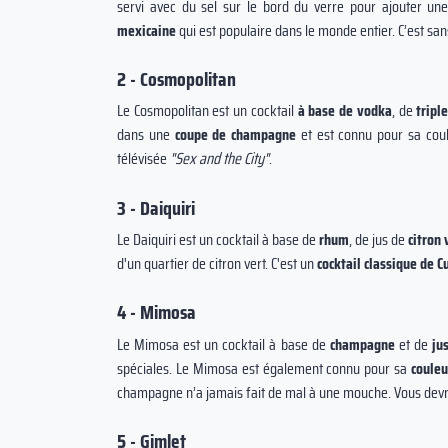
servi avec du sel sur le bord du verre pour ajouter u
mexicaine
qui est populaire dans le monde entier. C’est sa
2 - Cosmopolitan
Le Cosmopolitan est un cocktail
à base de vodka
, de
tripl
dans une
coupe de champagne
et est connu pour sa coul
télévisée
"Sex and the City"
.
3 - Daiquiri
Le Daiquiri est un cocktail à base de
rhum
, de jus de
citron 
d'un quartier de citron vert. C'est un
cocktail classique de C
4 - Mimosa
Le Mimosa est un cocktail à base de
champagne
et de
ju
spéciales. Le Mimosa est également connu pour sa
couleu
champagne n’a jamais fait de mal à une mouche. Vous devr
5 - Gimlet