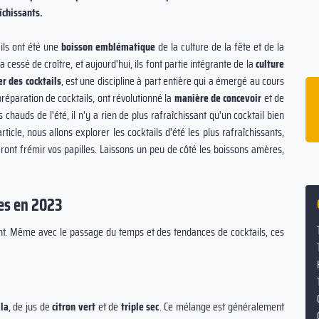
îchissants.
ails ont été une
boisson emblématique
de la culture de la fête et de la
'a cessé de croître, et aujourd'hui, ils font partie intégrante de la
culture
r des cocktails
, est une discipline à part entière qui a émergé au cours
ffe
16% des couples se sont rencontrés dans
préparation de cocktails, ont révolutionné la
manière de concevoir
et de
un bar ou une boîte de nuit.
 chauds de l'été, il n'y a rien de plus rafraîchissant qu'un cocktail bien
oyen
rticle, nous allons explorer les cocktails d'été les plus rafraîchissants,
eront frémir vos papilles. Laissons un peu de côté les boissons amères,
ées en 2023
. Même avec le passage du temps et des tendances de cocktails, ces
la
, de jus de
citron vert
et de
triple sec
. Ce mélange est généralement