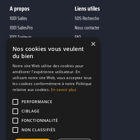
A propos
Liens utiles
1001 Salles
SOS Recherche
1001 SallesPro
Nous contacter
1001 Traiteurs
FAQ
×
1001 DJ
Nos cookies vous veulent
du bien
10h01
MP2
Notre site Web utilise des cookies pour
améliorer l'expérience utilisateur. En
utilisant notre site Web, vous acceptez tous
Contacts
les cookies conformément à notre Politique
relative aux cookies.
En savoir plus
marketing@reserverunbar.fr
11 rue Maurice Grandcoing
PERFORMANCE
94200 Ivry-sur-Seine
CIBLAGE
FONCTIONNALITÉ
NON CLASSIFIÉS