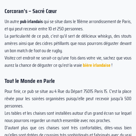
Corcoran’s – Sacré Cœur
Un autre
pub irlandais
qui se situe dans le 18ème arrondissement de Paris,
et qui peut recevoir entre 10 et 250 personnes.
La particularité de ce pub, c’est qu’il sert de délicieux whiskys, des stouts
amères ainsi que des cidres pétillants que nous pourrons déguster devant
un bon match de foot ou de rugby.
Visitez cet endroit ne serait-ce qu’une fois dans votre vie, sachez que vous
aurez la chance de déguster ce qu’est la vraie
bière irlandaise
!
Tout le Monde en Parle
Pour finir, ce pub se situe au 4 Rue du Départ 75015 Paris 15. C’est la place
rêvée pour les soirées organisées puisqu’elle peut recevoir jusqu’à 500
personnes.
Les tables et les chaises sont installées autour d’un grand écran sur lequel
nous pourrons regarder un match ensemble avec nos proches.
D’autant plus que ces chaises sont très confortables, dites-vous bien
qu’elles sont dotées de coussins très sophistiqués et fabriqués avec du vrai