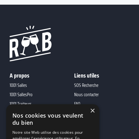
A propos
Liens utiles
1001 Salles
SOS Recherche
1001 SallesPro
Nous contacter
1001 Traiteurs
FAQ
×
1001 DJ
Nos cookies vous veulent
du bien
10h01
MP2
Notre site Web utilise des cookies pour
améliorer l'expérience utilisateur. En