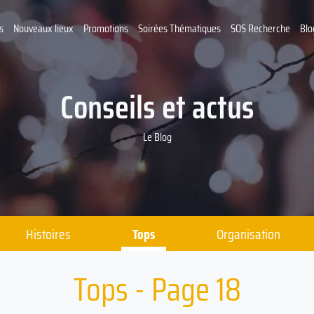
s
Nouveaux lieux
Promotions
Soirées Thématiques
SOS Recherche
Blo
Conseils et actus
Le Blog
Histoires
Tops
Organisation
Tops - Page 18