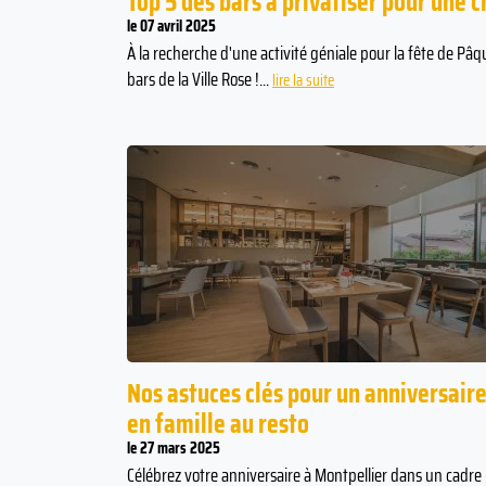
Top 5 des bars à privatiser pour une
le 07 avril 2025
À la recherche d'une activité géniale pour la fête de Pâ
bars de la Ville Rose !...
lire la suite
bon que quand on
La consommation d’alcool ne réchau
overbe chinois
pas : au contraire, elle accentue le
refroidissement de l'organisme à m
terme.
Nos astuces clés pour un anniversair
en famille au resto
le 27 mars 2025
Célébrez votre anniversaire à Montpellier dans un cadre