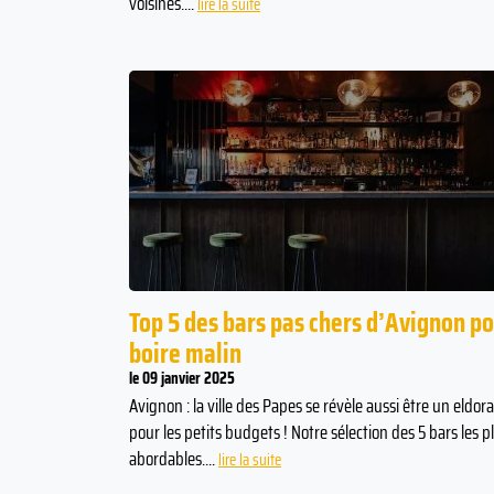
voisines....
lire la suite
Top 5 des bars pas chers d’Avignon p
boire malin
le 09 janvier 2025
Avignon : la ville des Papes se révèle aussi être un eldor
pour les petits budgets ! Notre sélection des 5 bars les p
abordables....
lire la suite