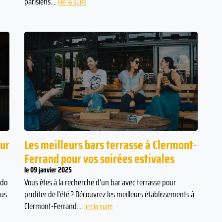
parisiens....
lire la suite
our
Les meilleurs bars terrasse à Clermont-
Ferrand pour vos soirées estivales
le 09 janvier 2025
ado
Vous êtes à la recherche d'un bar avec terrasse pour
lus
profiter de l'été ? Découvrez les meilleurs établissements à
Clermont-Ferrand....
lire la suite