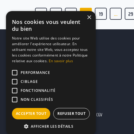
1
...
17
18
19
...
29
×
Nos cookies vous veulent
du bien
Notre site Web utilise des cookies pour
améliorer l'expérience utilisateur. En
utilisant notre site Web, vous acceptez tous
les cookies conformément à notre Politique
relative aux cookies.
En savoir plus
PERFORMANCE
CIBLAGE
FONCTIONNALITÉ
NON CLASSIFIÉS
ACCEPTER TOUT
REFUSER TOUT
Mentions légales
CGU
CGV
AFFICHER LES DÉTAILS