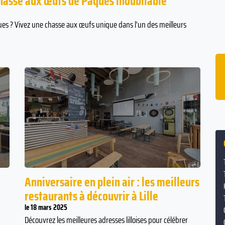
 chasse aux œufs de Pâques inoubliable
ques ? Vivez une chasse aux œufs unique dans l'un des meilleurs
ffe
16% des couples se sont rencontrés dans
un bar ou une boîte de nuit.
oyen
e
Anniversaire en plein air : les meilleurs
restaurants à découvrir à Lille
le 18 mars 2025
Découvrez les meilleures adresses lilloises pour célébrer