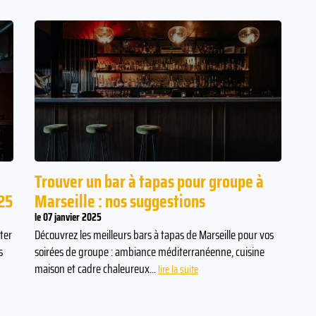
Trouver un bar à tapas pour groupe à
25
Marseille : nos suggestions
le 07 janvier 2025
ter
Découvrez les meilleurs bars à tapas de Marseille pour vos
s
soirées de groupe : ambiance méditerranéenne, cuisine
maison et cadre chaleureux...
lire la suite