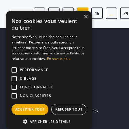
1
...
14
15
16
...
29
×
Nos cookies vous veulent
du bien
Notre site Web utilise des cookies pour
améliorer l'expérience utilisateur. En
utilisant notre site Web, vous acceptez tous
les cookies conformément à notre Politique
relative aux cookies.
En savoir plus
PERFORMANCE
CIBLAGE
FONCTIONNALITÉ
NON CLASSIFIÉS
ACCEPTER TOUT
REFUSER TOUT
Mentions légales
CGU
CGV
AFFICHER LES DÉTAILS