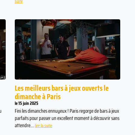
suite
Les meilleurs bars à jeux ouverts le
dimanche à Paris
le 15 juin 2025
u
Fini les dimanches ennuyeux ! Paris regorge de bars à jeux
parfaits pour passer un excellent moment à découvrir sans
attendre....
lire la suite