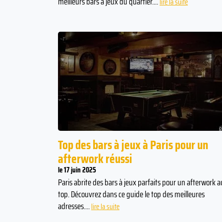
meilleurs bars à jeux du quartier....
lire la suite
Top des bars à jeux à Paris pour un
afterwork réussi
le 17 juin 2025
Paris abrite des bars à jeux parfaits pour un afterwork a
top. Découvrez dans ce guide le top des meilleures
adresses....
lire la suite