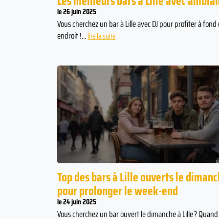
Les meilleurs bars à Lille avec ambi
le 26 juin 2025
Vous cherchez un bar à Lille avec DJ pour profiter à fon
endroit !...
lire la suite
bon que quand on
La consommation d’alcool ne réchau
overbe chinois
pas : au contraire, elle accentue le
refroidissement de l'organisme à m
terme.
Top des bars à Lille ouverts le diman
pour prolonger le week-end
le 24 juin 2025
Vous cherchez un bar ouvert le dimanche à Lille ? Quand