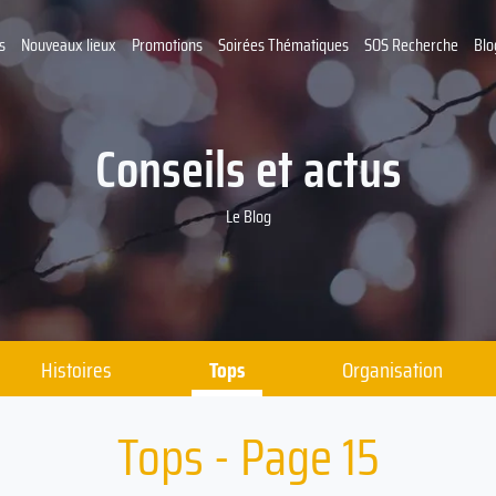
s
Nouveaux lieux
Promotions
Soirées Thématiques
SOS Recherche
Blo
Conseils et actus
Le Blog
Histoires
Tops
Organisation
Tops - Page 15