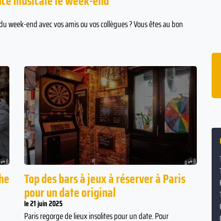
ance musicale le week-end
d du week-end avec vos amis ou vos collègues ? Vous êtes au bon
ffe
16% des couples se sont rencontrés dans
un bar ou une boîte de nuit.
oyen
che
Top des bars à jeux à réserver à Paris
pour un date original
le 21 juin 2025
Paris regorge de lieux insolites pour un date. Pour