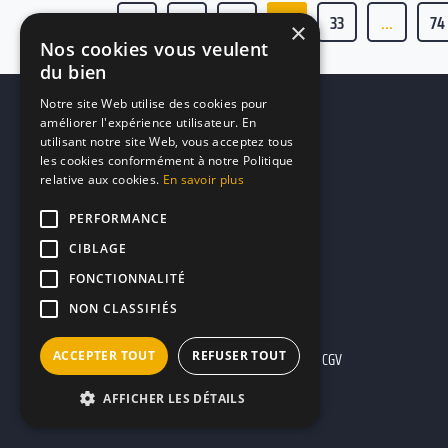
1
...
31
32
33
...
74
×
Nos cookies vous veulent
du bien
Notre site Web utilise des cookies pour
améliorer l'expérience utilisateur. En
utilisant notre site Web, vous acceptez tous
les cookies conformément à notre Politique
relative aux cookies.
En savoir plus
PERFORMANCE
CIBLAGE
FONCTIONNALITÉ
NON CLASSIFIÉS
ACCEPTER TOUT
REFUSER TOUT
Mentions légales
CGU
CGV
AFFICHER LES DÉTAILS