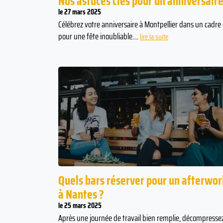
Nos astuces clés pour un anniversaire
le 27 mars 2025
Célébrez votre anniversaire à Montpellier dans un cadre 
pour une fête inoubliable....
lire la suite
bon que quand on
La consommation d’alcool ne réchau
overbe chinois
pas : au contraire, elle accentue le
refroidissement de l'organisme à m
terme.
Quels bars réserver pour un afterwor
à Nantes ?
le 25 mars 2025
Après une journée de travail bien remplie, décompresse