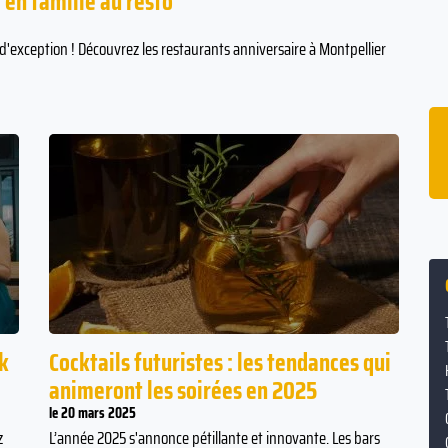
 en famille au resto
d'exception ! Découvrez les restaurants anniversaire à Montpellier
ffe
16% des couples se sont rencontrés dans
un bar ou une boîte de nuit.
oyen
k
Cocktails futuristes : les tendances qui
animeront les soirées en 2025
le 20 mars 2025
z
L’année 2025 s'annonce pétillante et innovante. Les bars