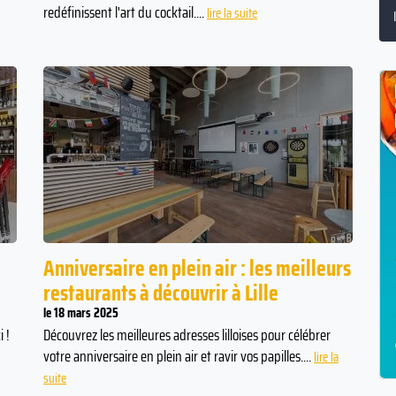
redéfinissent l'art du cocktail....
lire la suite
Anniversaire en plein air : les meilleurs
restaurants à découvrir à Lille
le 18 mars 2025
 !
Découvrez les meilleures adresses lilloises pour célébrer
votre anniversaire en plein air et ravir vos papilles....
lire la
suite