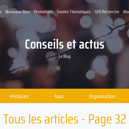
s
Nouveaux lieux
Promotions
Soirées Thématiques
SOS Recherche
Blo
Conseils et actus
Le Blog
Histoires
Tops
Organisation
Tous les articles - Page 32