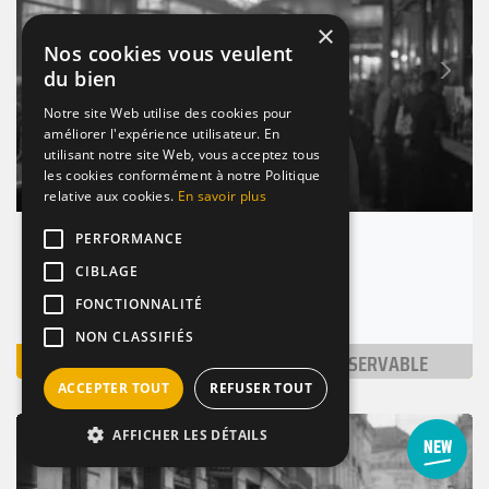
×
Nos cookies vous veulent
Suivant
du bien
Précédent
Notre site Web utilise des cookies pour
améliorer l'expérience utilisateur. En
utilisant notre site Web, vous acceptez tous
les cookies conformément à notre Politique
relative aux cookies.
En savoir plus
PERFORMANCE
chicken's king paris 19eme
CIBLAGE
Paris 19 (75019)
Nombre de places : 1-30 pers.
FONCTIONNALITÉ
NON CLASSIFIÉS
VOIR
NON RÉSERVABLE
ACCEPTER TOUT
REFUSER TOUT
RESTAURANT
DE NUIT
DE QUARTIER
AFFICHER LES DÉTAILS