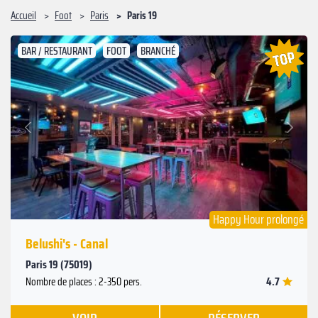
Accueil
Foot
Paris
Paris 19
BAR / RESTAURANT
FOOT
BRANCHÉ
Suivant
Précédent
Happy Hour prolongé
Belushi's - Canal
Paris 19 (75019)
4.7
Nombre de places : 2-350 pers.