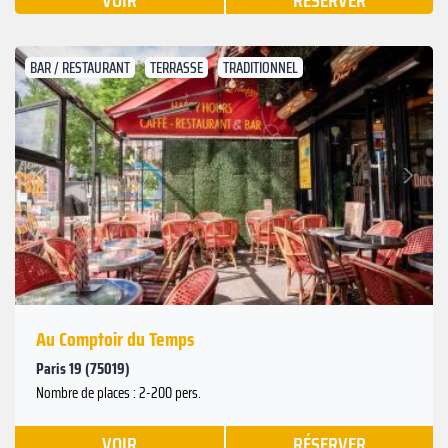
VOIR
RÉSERVER
BAR / RESTAURANT
TERRASSE
TRADITIONNEL
Suivant
Précédent
Au Comptoir du Temps
Paris 19 (75019)
Nombre de places : 2-200 pers.
VOIR
RÉSERVER