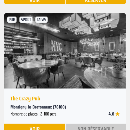
VOIR
RÉSERVER
PUB
SPORT
TAPAS
Suivant
Précédent
The Crazy Pub
Montigny-le-Bretonneux (78180)
4.8
Nombre de places : 2-100 pers.
VOIR
NON RÉSERVABLE