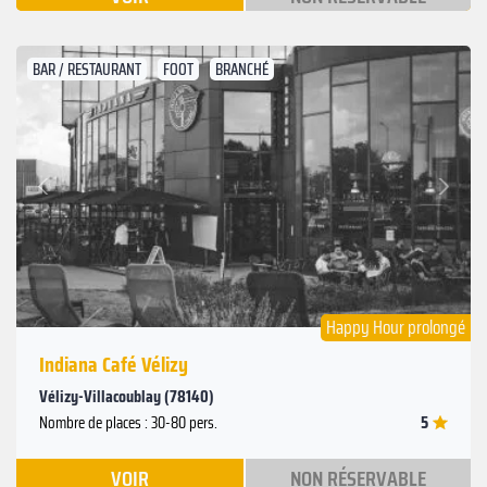
BAR / RESTAURANT
FOOT
BRANCHÉ
Suivant
Précédent
Happy Hour prolongé
Indiana Café Vélizy
Vélizy-Villacoublay (78140)
5
Nombre de places : 30-80 pers.
VOIR
NON RÉSERVABLE