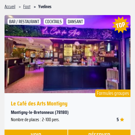
Accueil
Foot
Yvelines
BAR / RESTAURANT
COCKTAILS
DANSANT
Suivant
Précédent
Formules groupes
Le Café des Arts Montigny
Montigny-le-Bretonneux (78180)
5
Nombre de places : 2-100 pers.