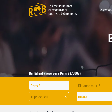
Les meilleurs
bars
et
restaurants
Sélection
pour vos
événements
B
Bar Billard à réserver à Paris 3 (75003)
Distance max. ?
Type de lieu
Billard