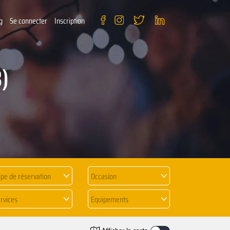
g
Se connecter
Inscription
3)
pe de réservation
Occasion
rvices
Equipements