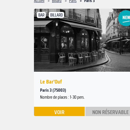
Accueil
Billard
Paris
Paris 3
BAR
BILLARD
Suivant
Précédent
Le Bar'Ouf
Paris 3 (75003)
Nombre de places : 1-30 pers.
VOIR
NON RÉSERVABLE