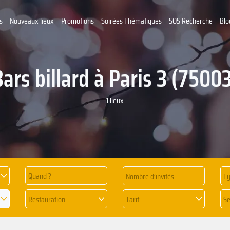
s
Nouveaux lieux
Promotions
Soirées Thématiques
SOS Recherche
Blo
ars billard à Paris 3 (7500
1 lieux
Quand ?
Ty
Restauration
Tarif
Se