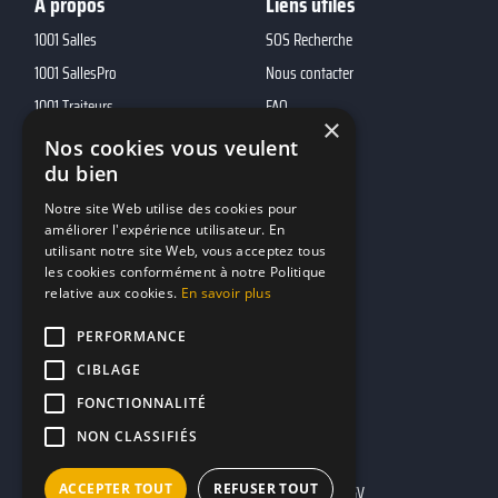
A propos
Liens utiles
1001 Salles
SOS Recherche
1001 SallesPro
Nous contacter
1001 Traiteurs
FAQ
×
1001 DJ
Nos cookies vous veulent
du bien
10h01
MP2
Notre site Web utilise des cookies pour
améliorer l'expérience utilisateur. En
utilisant notre site Web, vous acceptez tous
Contacts
les cookies conformément à notre Politique
relative aux cookies.
En savoir plus
marketing@reserverunbar.fr
11 rue Maurice Grandcoing
PERFORMANCE
94200 Ivry-sur-Seine
CIBLAGE
FONCTIONNALITÉ
NON CLASSIFIÉS
ACCEPTER TOUT
REFUSER TOUT
Mentions légales
CGU
CGV