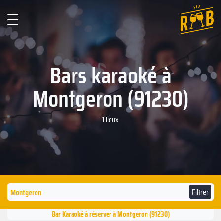
Bars karaoké à
Montgeron (91230)
1 lieux
Filtrer
Bar Karaoké à réserver à Montgeron (91230)