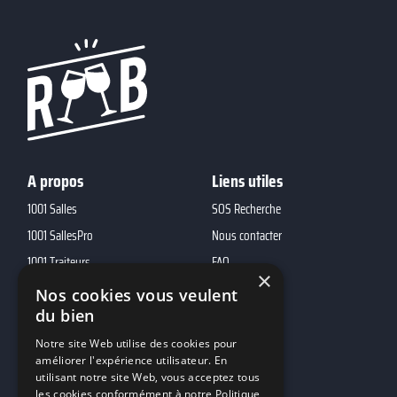
A propos
Liens utiles
1001 Salles
SOS Recherche
1001 SallesPro
Nous contacter
1001 Traiteurs
FAQ
×
1001 DJ
Nos cookies vous veulent
du bien
10h01
MP2
Notre site Web utilise des cookies pour
améliorer l'expérience utilisateur. En
utilisant notre site Web, vous acceptez tous
Contacts
les cookies conformément à notre Politique