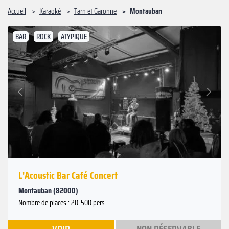
Accueil
Karaoké
Tarn et Garonne
Montauban
BAR
ROCK
ATYPIQUE
Suivant
Précédent
L'Acoustic Bar Café Concert
Montauban (82000)
Nombre de places : 20-500 pers.