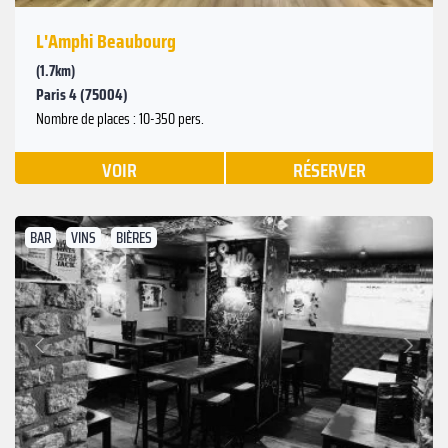
L'Amphi Beaubourg
(1.7km)
Paris 4 (75004)
Nombre de places : 10-350 pers.
VOIR
RÉSERVER
BAR
VINS
BIÈRES
Suivant
Précédent