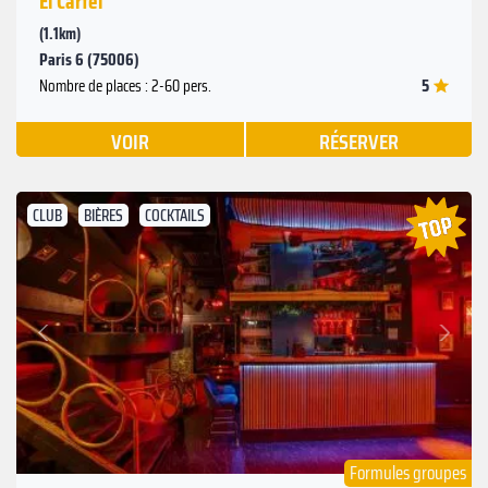
El Cartel
(1.1km)
Paris 6 (75006)
5
Nombre de places : 2-60 pers.
VOIR
RÉSERVER
CLUB
BIÈRES
COCKTAILS
Suivant
Précédent
Formules groupes