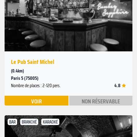
Suivant
Précédent
Le Pub Saint Michel
(0.4km)
Paris 5 (75005)
4.8
Nombre de places : 2-120 pers.
VOIR
NON RÉSERVABLE
BAR
BRANCHÉ
KARAOKÉ