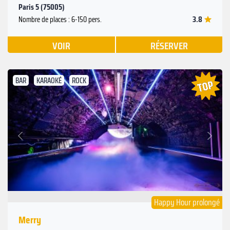
Paris 5 (75005)
3.8
Nombre de places : 6-150 pers.
VOIR
RÉSERVER
BAR
KARAOKÉ
ROCK
Suivant
Précédent
Happy Hour prolongé
Merry