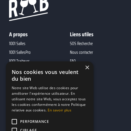
A propos
Liens utiles
1001 Salles
SOS Recherche
1001 SallesPro
Nous contacter
1001 Traiteurs
FAQ
×
1001 DJ
Nos cookies vous veulent
10h01
du bien
MP2
Notre site Web utilise des cookies pour
améliorer l'expérience utilisateur. En
utilisant notre site Web, vous acceptez tous
Contacts
les cookies conformément à notre Politique
relative aux cookies.
En savoir plus
marketing@reserverunbar.fr
11 rue Maurice Grandcoing
PERFORMANCE
94200 Ivry-sur-Seine
CIBLAGE