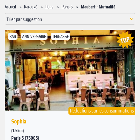
Accueil
Karaoké
Paris
Paris 5
Maubert - Mutualité
Trier par suggestion
BAR
ANNIVERSAIRE
TERRASSE
Suivant
Précédent
Réductions sur les consommations
Sophia
(1.5km)
Paris 5 (75005)