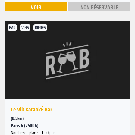
VOIR
NON RÉSERVABLE
BAR
VINS
BIÈRES
Le Vik KaraokÉ Bar
(0.5km)
Paris 6 (75006)
Nombre de places : 1-30 pers.