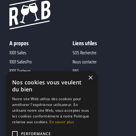
A propos
Liens utiles
1001 Salles
SOS Recherche
1001 SallesPro
Nous contacter
1001 Traiteurs
FAQ
×
1001 DJ
Nos cookies vous veulent
10h01
du bien
MP2
Notre site Web utilise des cookies pour
améliorer l'expérience utilisateur. En
utilisant notre site Web, vous acceptez tous
Contacts
les cookies conformément à notre Politique
relative aux cookies.
En savoir plus
marketing@reserverunbar.fr
11 rue Maurice Grandcoing
PERFORMANCE