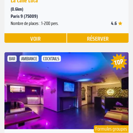
La Calle Loca
(0.6km)
Paris 9 (75009)
4.6
Nombre de places : 1-200 pers.
VOIR
RÉSERVER
BAR
AMBIANCE
COCKTAILS
Suivant
Précédent
Formules groupes