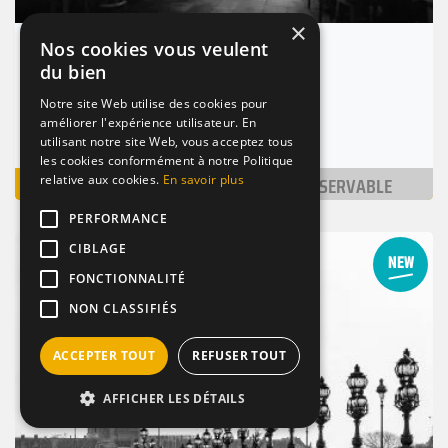
×
Nos cookies vous veulent
Marclee
du bien
(1.2km)
Notre site Web utilise des cookies pour
Paris 9 (75009)
améliorer l'expérience utilisateur. En
Nombre de places : 1-30 pers.
utilisant notre site Web, vous acceptez tous
les cookies conformément à notre Politique
VOIR
NON RÉSERVABLE
relative aux cookies.
En savoir plus
PERFORMANCE
CIBLAGE
BAR
DE NUIT
DE QUARTIER
FONCTIONNALITÉ
NON CLASSIFIÉS
Suivant
ACCEPTER TOUT
REFUSER TOUT
Précédent
AFFICHER LES DÉTAILS