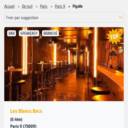
Accueil
De nuit
Paris
Paris 9
Pigalle
Trier par suggestion
BAR
SPEAKEASY
BRANCHÉ
Suivant
Précédent
Les Blancs Becs
(0.4km)
Paris 9 (75009)