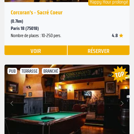
Happy Hour prolongé
Corcoran's - Sacré Coeur
(0.7km)
Paris 18 (75018)
4.8
Nombre de places : 10-250 pers.
VOIR
RÉSERVER
PUB
TERRASSE
BRANCHÉ
Suivant
Précédent