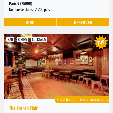
Paris 9 (75009)
Nombre de places : 2-200 pers.
VOIR
RÉSERVER
BAR
BIÈRES
COCKTAILS
Suivant
Précédent
Réductions sur les consommations
The French Flair