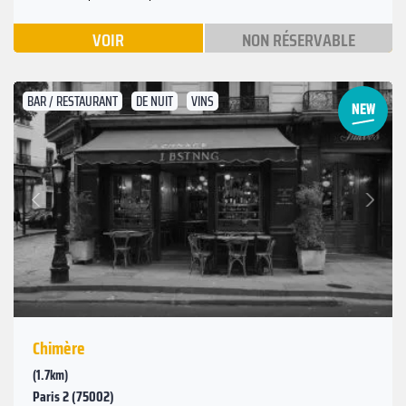
VOIR
NON RÉSERVABLE
BAR / RESTAURANT
DE NUIT
VINS
Suivant
Précédent
Chimère
(1.7km)
Paris 2 (75002)