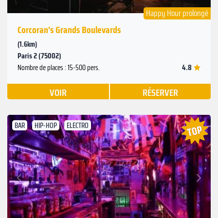
Happy Hour prolongé
Corcoran's Grands Boulevards
(1.6km)
Paris 2 (75002)
4.8
Nombre de places : 15-500 pers.
VOIR
RÉSERVER
BAR
HIP-HOP
ELECTRO
Suivant
Précédent