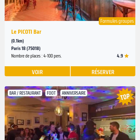
Formules groupes
Le PICOTI Bar
(0.1km)
Paris 18 (75018)
4.9
Nombre de places : 4-100 pers.
VOIR
RÉSERVER
BAR / RESTAURANT
FOOT
ANNIVERSAIRE
Suivant
Précédent