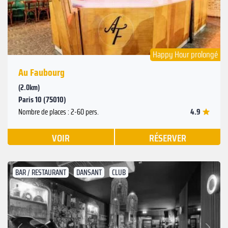
Happy Hour prolongé
Au Faubourg
(2.0km)
Paris 10 (75010)
4.9
Nombre de places : 2-60 pers.
VOIR
RÉSERVER
BAR / RESTAURANT
DANSANT
CLUB
Suivant