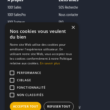
1001 Salles
SOS Recherche
1001 SallesPro
Nous contacter
1001 Traiteurs
FAQ
×
1001 DJ
Nos cookies vous veulent
du bien
10h01
MP2
Notre site Web utilise des cookies pour
améliorer l'expérience utilisateur. En
utilisant notre site Web, vous acceptez tous
Contacts
les cookies conformément à notre Politique
relative aux cookies.
En savoir plus
marketing@reserverunbar.fr
11 rue Maurice Grandcoing
PERFORMANCE
94200 Ivry-sur-Seine
CIBLAGE
FONCTIONNALITÉ
NON CLASSIFIÉS
ACCEPTER TOUT
REFUSER TOUT
Mentions légales
CGU
CGV