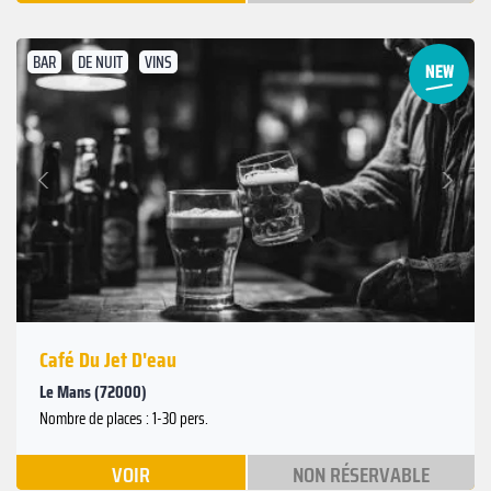
BAR
DE NUIT
VINS
Suivant
Précédent
Café Du Jet D'eau
Le Mans (72000)
Nombre de places : 1-30 pers.
VOIR
NON RÉSERVABLE