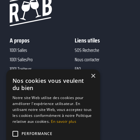
A propos
Liens utiles
1001 Salles
SOS Recherche
1001 SallesPro
Nous contacter
1001 Traiteurs
FAQ
×
1001 DJ
Nos cookies vous veulent
du bien
10h01
MP2
Notre site Web utilise des cookies pour
améliorer l'expérience utilisateur. En
utilisant notre site Web, vous acceptez tous
Contacts
les cookies conformément à notre Politique
relative aux cookies.
En savoir plus
marketing@reserverunbar.fr
11 rue Maurice Grandcoing
PERFORMANCE