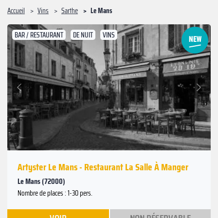
Accueil
Vins
Sarthe
Le Mans
BAR / RESTAURANT
DE NUIT
VINS
Suivant
Précédent
Artyster Le Mans - Restaurant La Salle À Manger
Le Mans (72000)
Nombre de places : 1-30 pers.