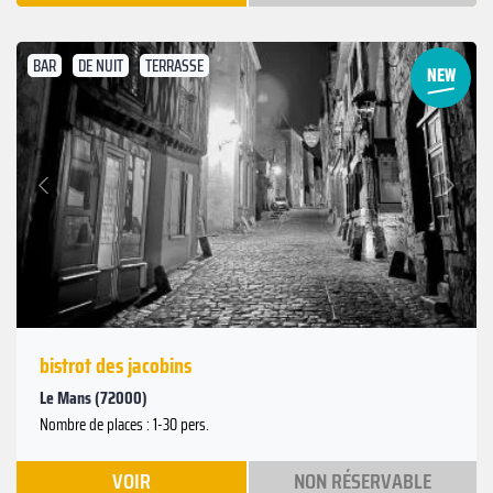
BAR
DE NUIT
TERRASSE
Suivant
Précédent
bistrot des jacobins
Le Mans (72000)
Nombre de places : 1-30 pers.
VOIR
NON RÉSERVABLE