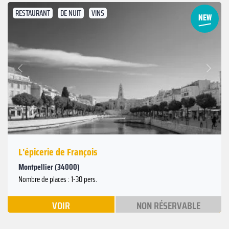
RESTAURANT
DE NUIT
VINS
Suivant
Précédent
L'épicerie de François
Montpellier (34000)
Nombre de places : 1-30 pers.
VOIR
NON RÉSERVABLE