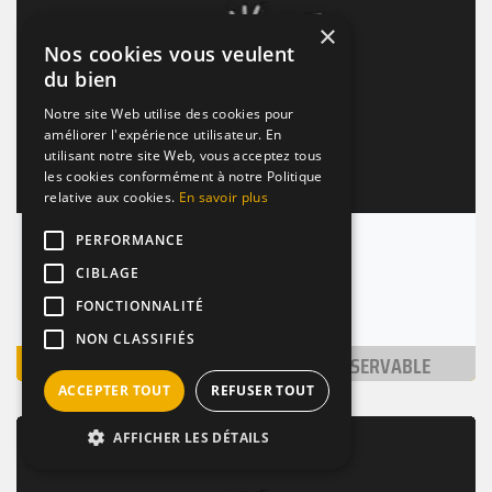
×
Nos cookies vous veulent
du bien
Notre site Web utilise des cookies pour
améliorer l'expérience utilisateur. En
utilisant notre site Web, vous acceptez tous
les cookies conformément à notre Politique
relative aux cookies.
En savoir plus
PERFORMANCE
The Black Sheep
CIBLAGE
Montpellier (34000)
Nombre de places : 1-30 pers.
FONCTIONNALITÉ
NON CLASSIFIÉS
VOIR
NON RÉSERVABLE
ACCEPTER TOUT
REFUSER TOUT
BAR / RESTAURANT
TERRASSE
VINS
AFFICHER LES DÉTAILS