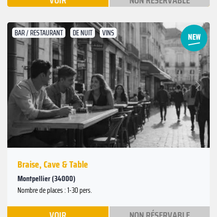
VOIR
NON RÉSERVABLE
BAR / RESTAURANT
DE NUIT
VINS
Suivant
Précédent
Braise, Cave & Table
Montpellier (34000)
Nombre de places : 1-30 pers.
VOIR
NON RÉSERVABLE