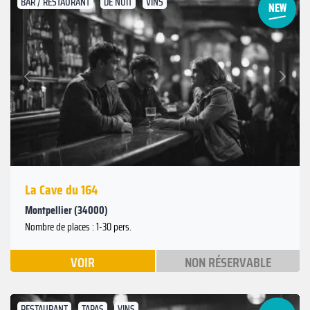
BAR / RESTAURANT
DE NUIT
VINS
Suivant
Précédent
La Cave du 164
Montpellier (34000)
Nombre de places : 1-30 pers.
VOIR
NON RÉSERVABLE
RESTAURANT
TAPAS
VINS