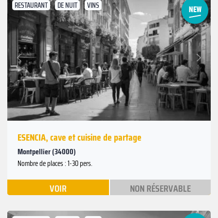
RESTAURANT
DE NUIT
VINS
Suivant
Précédent
ESENCIA, cave et cuisine de partage
Montpellier (34000)
Nombre de places : 1-30 pers.
VOIR
NON RÉSERVABLE