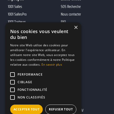
1001 Salles
SOS Recherche
1001 SallesPro
Nous contacter
1001 Traiteurs
FAQ
×
1001 DJ
Nos cookies vous veulent
du bien
10h01
MP2
Notre site Web utilise des cookies pour
améliorer l'expérience utilisateur. En
utilisant notre site Web, vous acceptez tous
Contacts
les cookies conformément à notre Politique
relative aux cookies.
En savoir plus
marketing@reserverunbar.fr
11 rue Maurice Grandcoing
PERFORMANCE
94200 Ivry-sur-Seine
CIBLAGE
FONCTIONNALITÉ
NON CLASSIFIÉS
ACCEPTER TOUT
REFUSER TOUT
Mentions légales
CGU
CGV