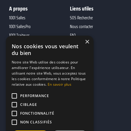
A propos
Liens utiles
1001 Salles
SOS Recherche
1001 SallesPro
Nous contacter
1001 Traiteurs
FAQ
×
1001 DJ
Nos cookies vous veulent
du bien
10h01
MP2
Notre site Web utilise des cookies pour
améliorer l'expérience utilisateur. En
utilisant notre site Web, vous acceptez tous
Contacts
les cookies conformément à notre Politique
relative aux cookies.
En savoir plus
marketing@reserverunbar.fr
11 rue Maurice Grandcoing
PERFORMANCE
94200 Ivry-sur-Seine
CIBLAGE
FONCTIONNALITÉ
NON CLASSIFIÉS